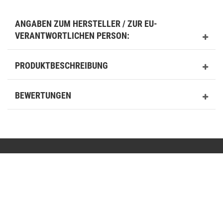
ANGABEN ZUM HERSTELLER / ZUR EU-
VERANTWORTLICHEN PERSON:
PRODUKTBESCHREIBUNG
BEWERTUNGEN
Kontakt
shop@basit-shop.com
+49 (0) 36923-80235
Mo.-Do. von 9.00 bis 15.30 Uhr - Fr. von 9.00 bis 13.00 Uhr