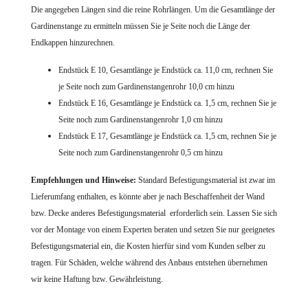
Die angegeben Längen sind die reine Rohrlängen. Um die Gesamtlänge der
Gardinenstange zu ermitteln müssen Sie je Seite noch die Länge der
Endkappen hinzurechnen.
Endstück E 10, Gesamtlänge je Endstück ca. 11,0 cm, rechnen Sie
je Seite noch zum Gardinenstangenrohr 10,0 cm hinzu
Endstück E 16, Gesamtlänge je Endstück ca. 1,5 cm, rechnen Sie je
Seite noch zum Gardinenstangenrohr 1,0 cm hinzu
Endstück E 17, Gesamtlänge je Endstück ca. 1,5 cm, rechnen Sie je
Seite noch zum Gardinenstangenrohr 0,5 cm hinzu
Empfehlungen und Hinweise:
Standard Befestigungsmaterial ist zwar im
Lieferumfang enthalten, es könnte aber je nach Beschaffenheit der Wand
bzw. Decke anderes Befestigungsmaterial erforderlich sein. Lassen Sie sich
vor der Montage von einem Experten beraten und setzen Sie nur geeignetes
Befestigungsmaterial ein, die Kosten hierfür sind vom Kunden selber zu
tragen. Für Schäden, welche während des Anbaus entstehen übernehmen
wir keine Haftung bzw. Gewährleistung.