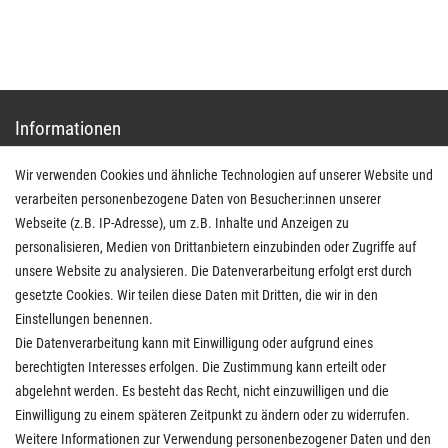
Anrufe aus dem dt. Festnetz zum Ortstarif, Preise aus dem Mobilfunknetz ggf. abweichend
(abhängig vom Provider).
Informationen
Wir verwenden Cookies und ähnliche Technologien auf unserer Website und
Impressum
verarbeiten personenbezogene Daten von Besucher:innen unserer
AGB
Webseite (z.B. IP-Adresse), um z.B. Inhalte und Anzeigen zu
Daten­schutz­erklärung
personalisieren, Medien von Drittanbietern einzubinden oder Zugriffe auf
Widerrufs­recht
unsere Website zu analysieren. Die Datenverarbeitung erfolgt erst durch
Kaufvertrag widerrufen
gesetzte Cookies. Wir teilen diese Daten mit Dritten, die wir in den
Einstellungen benennen.
Die Datenverarbeitung kann mit Einwilligung oder aufgrund eines
Kunden Service
berechtigten Interesses erfolgen. Die Zustimmung kann erteilt oder
abgelehnt werden. Es besteht das Recht, nicht einzuwilligen und die
Anmelden
Einwilligung zu einem späteren Zeitpunkt zu ändern oder zu widerrufen.
Registrieren
Weitere Informationen zur Verwendung personenbezogener Daten und den