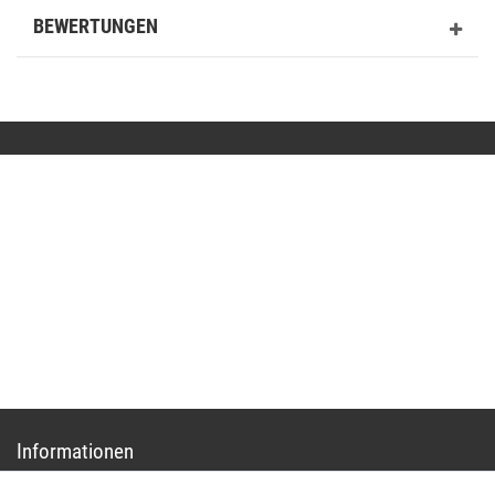
BEWERTUNGEN
Kontakt
shop@basit-shop.com
+49 (0) 36923-80235
Mo.-Do. von 9.00 bis 15.30 Uhr - Fr. von 9.00 bis 13.00 Uhr
Anrufe aus dem dt. Festnetz zum Ortstarif, Preise aus dem Mobilfunknetz ggf. abweichend
(abhängig vom Provider).
Informationen