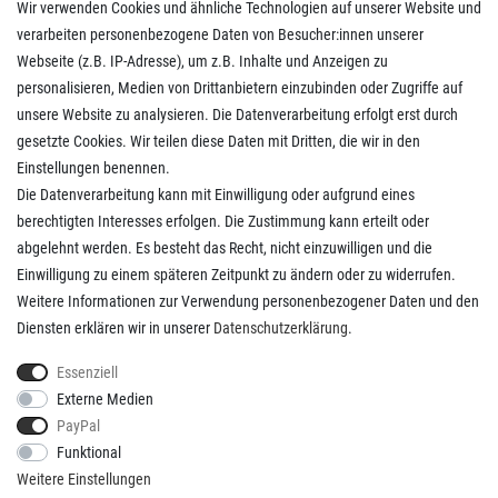
Wir verwenden Cookies und ähnliche Technologien auf unserer Website und
Impressum
verarbeiten personenbezogene Daten von Besucher:innen unserer
AGB
Webseite (z.B. IP-Adresse), um z.B. Inhalte und Anzeigen zu
Daten­schutz­erklärung
personalisieren, Medien von Drittanbietern einzubinden oder Zugriffe auf
Widerrufs­recht
unsere Website zu analysieren. Die Datenverarbeitung erfolgt erst durch
Kaufvertrag widerrufen
gesetzte Cookies. Wir teilen diese Daten mit Dritten, die wir in den
Einstellungen benennen.
Die Datenverarbeitung kann mit Einwilligung oder aufgrund eines
Kunden Service
berechtigten Interesses erfolgen. Die Zustimmung kann erteilt oder
abgelehnt werden. Es besteht das Recht, nicht einzuwilligen und die
Anmelden
Einwilligung zu einem späteren Zeitpunkt zu ändern oder zu widerrufen.
Registrieren
Weitere Informationen zur Verwendung personenbezogener Daten und den
Zahlungsarten
Diensten erklären wir in unserer
Daten­schutz­erklärung
.
Versandkosten
Kontakt
Essenziell
Externe Medien
PayPal
Funktional
Weitere Einstellungen