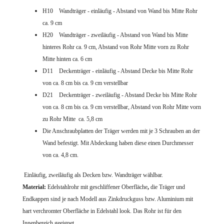
H10 Wandträger - einläufig - Abstand von Wand bis Mitte Rohr
ca. 9 cm
H20 Wandträger - zweiläufig - Abstand von Wand bis Mitte
hinteres Rohr ca. 9 cm, Abstand von Rohr Mitte vorn zu Rohr
Mitte hinten ca. 6 cm
D11 Deckenträger - einläufig - Abstand Decke bis Mitte Rohr
von ca. 8 cm bis ca. 9 cm verstellbar
D21 Deckenträger - zweiläufig - Abstand Decke bis Mitte Rohr
von ca. 8 cm bis ca. 9 cm verstellbar, Abstand von Rohr Mitte vorn
zu Rohr Mitte ca. 5,8 cm
Die Anschraubplatten der Träger werden mit je 3 Schrauben an der
Wand befestigt. Mit Abdeckung haben diese einen Durchmesser
von ca. 4,8 cm.
Einläufig, zweiläufig als Decken bzw. Wandträger wählbar.
Material:
Edelstahlrohr mit geschliffener Oberfläche
,
die Träger und
Endkappen sind
je nach Modell aus Zinkdruckguss bzw. Aluminium mit
hart verchromter Oberfläche in Edelstahl look. Das Rohr ist für den
Innenbereich geeignet.