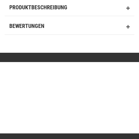
PRODUKTBESCHREIBUNG
BEWERTUNGEN
Kontakt
shop@basit-shop.com
+49 (0) 36923-80235
Mo.-Do. von 9.00 bis 15.30 Uhr - Fr. von 9.00 bis 13.00 Uhr
Anrufe aus dem dt. Festnetz zum Ortstarif, Preise aus dem Mobilfunknetz ggf. abweichend
(abhängig vom Provider).