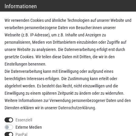
Informationen
Wir verwenden Cookies und ähnliche Technologien auf unserer Website und
Impressum
verarbeiten personenbezogene Daten von Besucher:innen unserer
AGB
Webseite (z.B. IP-Adresse), um z.B. Inhalte und Anzeigen zu
Daten­schutz­erklärung
personalisieren, Medien von Drittanbietern einzubinden oder Zugriffe auf
Widerrufs­recht
unsere Website zu analysieren. Die Datenverarbeitung erfolgt erst durch
Kaufvertrag widerrufen
gesetzte Cookies. Wir teilen diese Daten mit Dritten, die wir in den
Einstellungen benennen.
Die Datenverarbeitung kann mit Einwilligung oder aufgrund eines
Kunden Service
berechtigten Interesses erfolgen. Die Zustimmung kann erteilt oder
abgelehnt werden. Es besteht das Recht, nicht einzuwilligen und die
Anmelden
Einwilligung zu einem späteren Zeitpunkt zu ändern oder zu widerrufen.
Registrieren
Weitere Informationen zur Verwendung personenbezogener Daten und den
Zahlungsarten
Diensten erklären wir in unserer
Daten­schutz­erklärung
.
Versandkosten
Kontakt
Essenziell
Externe Medien
PayPal