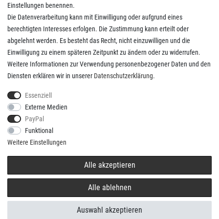
Einstellungen benennen.
Die Datenverarbeitung kann mit Einwilligung oder aufgrund eines
Kunden Service
berechtigten Interesses erfolgen. Die Zustimmung kann erteilt oder
abgelehnt werden. Es besteht das Recht, nicht einzuwilligen und die
Anmelden
Einwilligung zu einem späteren Zeitpunkt zu ändern oder zu widerrufen.
Registrieren
Weitere Informationen zur Verwendung personenbezogener Daten und den
Zahlungsarten
Diensten erklären wir in unserer
Daten­schutz­erklärung
.
Versandkosten
Kontakt
Essenziell
Externe Medien
PayPal
Funktional
Weitere Einstellungen
* Alle Preise verstehen sich inkl. gesetzl. MwSt. und
Versandkosten
/
Alle akzeptieren
© copyright 2026 Basitshop / Realisation
colornativ/
Alle ablehnen
Auswahl akzeptieren