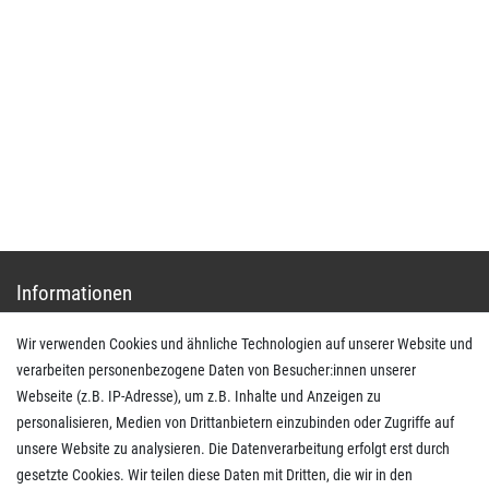
Kontakt
shop@basit-shop.com
+49 (0) 36923-80235
Mo.-Do. von 9.00 bis 15.30 Uhr - Fr. von 9.00 bis 13.00 Uhr
Anrufe aus dem dt. Festnetz zum Ortstarif, Preise aus dem Mobilfunknetz ggf. abweichend
(abhängig vom Provider).
Informationen
Wir verwenden Cookies und ähnliche Technologien auf unserer Website und
Impressum
verarbeiten personenbezogene Daten von Besucher:innen unserer
AGB
Webseite (z.B. IP-Adresse), um z.B. Inhalte und Anzeigen zu
Daten­schutz­erklärung
personalisieren, Medien von Drittanbietern einzubinden oder Zugriffe auf
Widerrufs­recht
unsere Website zu analysieren. Die Datenverarbeitung erfolgt erst durch
Kaufvertrag widerrufen
gesetzte Cookies. Wir teilen diese Daten mit Dritten, die wir in den