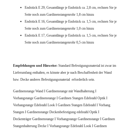
Endstück E 29, Gesamtlänge je Endstück ca. 2,8 cm, rechnen Sie je
Seite noch zum Gardinenstangenrohr 1,8 cm hinzu
Endstück E 16, Gesamtlänge je Endstück ca. 1,5 cm, rechnen Sie je
Seite noch zum Gardinenstangenrohr 1,0 cm hinzu
Endstück E 17, Gesamtlänge je Endstück ca. 1,5 cm, rechnen Sie je
Seite noch zum Gardinenstangenrohr 0,5 cm hinzu
Empfehlungen und Hinweise:
Standard Befestigungsmaterial ist zwar im
Lieferumfang enthalten, es könnte aber je nach Beschaffenheit der Wand
bzw. Decke anderes Befestigungsmaterial erforderlich sein.
Gardinenstange Wand I Gardinenstange mit Wandhalterung I
Vorhangstange Gardinenstange I Gardinen Stangen Edelstahl Optik I
Vorhangstange Edelstahl Look I Gardinen Stangen Edelstahl I Vorhang
Stangen I
Gardinenstange Deckenbefestigung edelstahl Optik
I
Deckenträger Gardinenstange
I Vorhangstange Gardinenstange I
Gardinen
Stangenhalterung Decke
I Vorhangstange Edelstahl Look I Gardinen