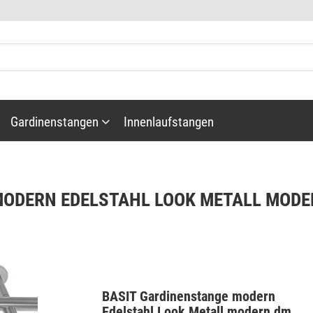
Gardinenstangen
Innenlaufstangen
ODERN EDELSTAHL LOOK METALL MODE
Gardinenstangenzubehör
BASIT Gardinenstange modern
täbe
Edelstahl Look Metall modern dm