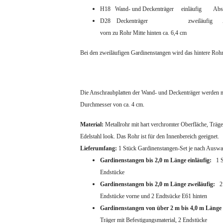
H18 Wand- und Deckenträger einläufig Abstand
D28 Deckenträger zweiläufig Abstand von
vorn zu Rohr Mitte hinten ca. 6,4 cm
Bei den zweiläufigen Gardinenstangen wird das hintere Ro
Die Anschraubplatten der Wand- und Deckenträger werden mi
Durchmesser von ca. 4 cm.
Material:
Metallrohr mit hart verchromter Oberfläche, Träg
Edelstahl look. Das Rohr ist für den Innenbereich geeignet.
Lieferumfang:
1 Stück Gardinenstangen-Set je nach Auswa
Gardinenstangen bis 2,0 m Länge einläufig:
1 S
Endstücke
Gardinenstangen bis 2,0 m Länge zweiläufig:
2
Endstücke vorne und 2 Endtsücke E61 hinten
Gardinenstangen von über 2 m bis 4,0 m Länge 
Träger mit Befestigungsmaterial,
2 Endstücke