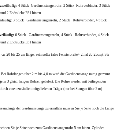
zweiläufig:
4 Stück Gardinenstangenrohr,
2 Stück Rohrverbinder,
3 Stück
 und 2 Endtsücke E61 hinten
nläufig:
3 Stück Gardinenstangenrohr,
2 Stück Rohrverbinder,
4 Stück
weiläufig:
6 Stück Gardinenstangenrohr,
4 Stück Rohrverbinder,
4 Stück
e und 2 Endtsücke E61 hinten
s ca. 20 bis 25 cm länger sein sollte (also Fensterbreite+ 2mal 20-25cm). Sie
.
. Bei Rohrlängen über 2 m bis 4,0 m wird die Gardinenstange mittig getrennt
e in 3 gleich langen Rohren geliefert. Die Rohre werden mit beiliegenden
urch einen zusätzlich mitgelieferten Träger (nur bei Stangen über 2 m)
samtlänge der Gardinenstange zu ermitteln müssen Sie je Seite noch die Länge
rechnen Sie je Seite noch zum Gardinenstangenrohr 5 cm hinzu. Zylinder