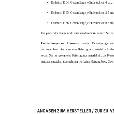
Endstück E 64, Gesamtlänge je Endstück ca. 6 cm, 
Endstück E 65, Gesamtlänge je Endstück ca. 3,5 cm,
Endstück E 66, Gesamtlänge je Endstück ca. 6,5 cm
Die passenden Ringe und Gardinenklammern können Sie zusätz
Empfehlungen und Hinweise:
Standard Befestigungsmateri
der Wand bzw. Decke anderes Befestigungsmaterial erforder
setzen Sie nur geeignetes Befestigungsmaterial ein, die Ko
Anbaus entstehen übernehmen wir keine Haftung bzw. Gewä
ANGABEN ZUM HERSTELLER / ZUR EU-