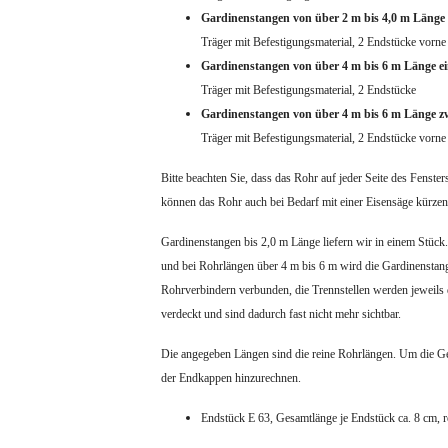
Gardinenstangen von über 2 m bis 4,0 m Länge 
Träger mit Befestigungsmaterial,
2 Endstücke vorne
Gardinenstangen von über 4 m bis 6 m Länge ei
Träger mit Befestigungsmaterial, 2 Endstücke
Gardinenstangen von über 4 m bis 6 m Länge z
Träger mit Befestigungsmaterial, 2 Endstücke vorn
Bitte beachten Sie, dass das Rohr auf jeder Seite des Fenster
können das Rohr auch bei Bedarf mit einer Eisensäge kürzen
Gardinenstangen bis 2,0 m Länge liefern wir in einem Stück
und bei Rohrlängen über 4 m bis 6 m wird die Gardinenstang
Rohrverbindern verbunden, die Trennstellen werden jeweils d
verdeckt und sind dadurch fast nicht mehr sichtbar.
Die angegeben Längen sind die reine Rohrlängen. Um die Ge
der Endkappen hinzurechnen.
Endstück E 63, Gesamtlänge je Endstück ca. 8 cm, 