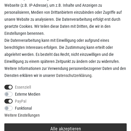
Webseite (z.B. IP-Adresse), um z.B. Inhalte und Anzeigen zu
Daten­schutz­erklärung
personalisieren, Medien von Drittanbietern einzubinden oder Zugriffe auf
Widerrufs­recht
unsere Website zu analysieren. Die Datenverarbeitung erfolgt erst durch
Kaufvertrag widerrufen
gesetzte Cookies. Wir teilen diese Daten mit Dritten, die wir in den
Einstellungen benennen.
Die Datenverarbeitung kann mit Einwilligung oder aufgrund eines
Kunden Service
berechtigten Interesses erfolgen. Die Zustimmung kann erteilt oder
abgelehnt werden. Es besteht das Recht, nicht einzuwilligen und die
Anmelden
Einwilligung zu einem späteren Zeitpunkt zu ändern oder zu widerrufen.
Registrieren
Weitere Informationen zur Verwendung personenbezogener Daten und den
Zahlungsarten
Diensten erklären wir in unserer
Daten­schutz­erklärung
.
Versandkosten
Kontakt
Essenziell
Externe Medien
PayPal
Funktional
Weitere Einstellungen
* Alle Preise verstehen sich inkl. gesetzl. MwSt. und
Versandkosten
/
Alle akzeptieren
© copyright 2026 Basitshop / Realisation
colornativ/