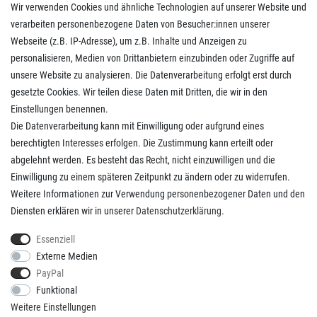
Wir verwenden Cookies und ähnliche Technologien auf unserer Website und
Impressum
verarbeiten personenbezogene Daten von Besucher:innen unserer
AGB
Webseite (z.B. IP-Adresse), um z.B. Inhalte und Anzeigen zu
Daten­schutz­erklärung
personalisieren, Medien von Drittanbietern einzubinden oder Zugriffe auf
Widerrufs­recht
unsere Website zu analysieren. Die Datenverarbeitung erfolgt erst durch
Kaufvertrag widerrufen
gesetzte Cookies. Wir teilen diese Daten mit Dritten, die wir in den
Einstellungen benennen.
Die Datenverarbeitung kann mit Einwilligung oder aufgrund eines
Kunden Service
berechtigten Interesses erfolgen. Die Zustimmung kann erteilt oder
abgelehnt werden. Es besteht das Recht, nicht einzuwilligen und die
Anmelden
Einwilligung zu einem späteren Zeitpunkt zu ändern oder zu widerrufen.
Registrieren
Weitere Informationen zur Verwendung personenbezogener Daten und den
Zahlungsarten
Diensten erklären wir in unserer
Daten­schutz­erklärung
.
Versandkosten
Kontakt
Essenziell
Externe Medien
PayPal
Funktional
Weitere Einstellungen