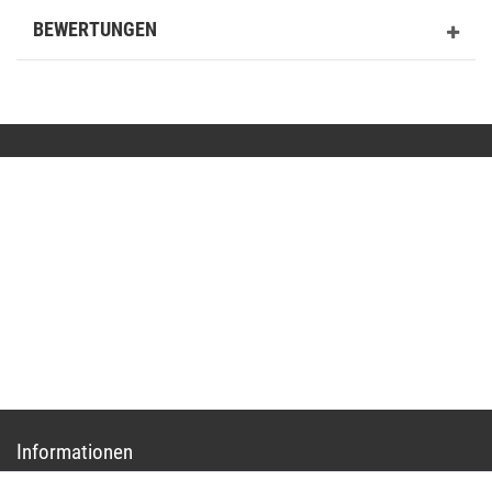
BEWERTUNGEN
Kontakt
shop@basit-shop.com
+49 (0) 36923-80235
Mo.-Do. von 9.00 bis 15.30 Uhr - Fr. von 9.00 bis 13.00 Uhr
Anrufe aus dem dt. Festnetz zum Ortstarif, Preise aus dem Mobilfunknetz ggf. abweichend
(abhängig vom Provider).
Informationen