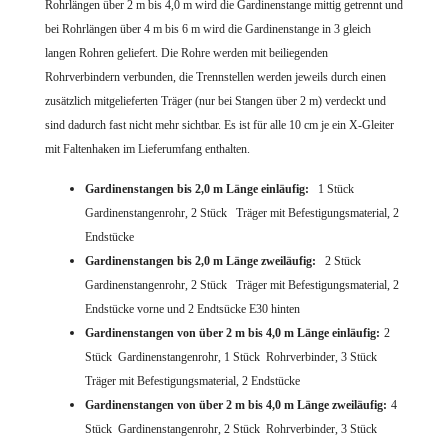
Rohrlängen über 2 m bis 4,0 m wird die Gardinenstange mittig getrennt und
bei Rohrlängen über 4 m bis 6 m wird die Gardinenstange in 3 gleich
langen Rohren geliefert. Die Rohre werden mit beiliegenden
Rohrverbindern verbunden, die Trennstellen werden jeweils durch einen
zusätzlich mitgelieferten Träger (nur bei Stangen über 2 m) verdeckt und
sind dadurch fast nicht mehr sichtbar.
Es ist für alle 10 cm je ein X-Gleiter
mit Faltenhaken
im Lieferumfang enthalten.
Gardinenstangen bis 2,0 m Länge einläufig:
1 Stück
Gardinenstangenrohr,
2 Stück Träger mit Befestigungsmaterial,
2
Endstücke
Gardinenstangen bis 2,0 m Länge zweiläufig:
2 Stück
Gardinenstangenrohr,
2 Stück Träger mit Befestigungsmaterial,
2
Endstücke vorne und 2 Endtsücke E30 hinten
Gardinenstangen von über 2 m bis 4,0 m Länge einläufig:
2
Stück Gardinenstangenrohr,
1 Stück Rohrverbinder,
3 Stück
Träger mit Befestigungsmaterial,
2 Endstücke
Gardinenstangen von über 2 m bis 4,0 m Länge zweiläufig:
4
Stück Gardinenstangenrohr,
2 Stück Rohrverbinder,
3 Stück