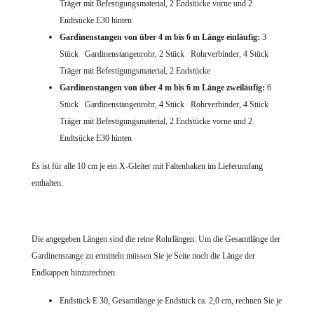
Träger mit Befestigungsmaterial,
2 Endstücke vorne und 2
Endtsücke E30 hinten
Gardinenstangen von über 4 m bis 6 m Länge einläufig:
3
Stück Gardinenstangenrohr,
2 Stück Rohrverbinder,
4 Stück
Träger mit Befestigungsmaterial, 2 Endstücke
Gardinenstangen von über 4 m bis 6 m Länge zweiläufig:
6
Stück Gardinenstangenrohr,
4 Stück Rohrverbinder,
4 Stück
Träger mit Befestigungsmaterial, 2 Endstücke vorne und 2
Endtsücke E30 hinten
Es ist für alle 10 cm je ein X-Gleiter mit Faltenhaken
im Lieferumfang
enthalten.
Die angegeben Längen sind die reine Rohrlängen. Um die Gesamtlänge der
Gardinenstange zu ermitteln müssen Sie je Seite noch die Länge der
Endkappen hinzurechnen.
Endstück E 30, Gesamtlänge je Endstück ca. 2,0 cm, rechnen Sie je