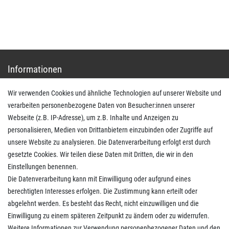
Mo.-Do. von 9.00 bis 15.30 Uhr - Fr. von 9.00 bis 13.00 Uhr
Anrufe aus dem dt. Festnetz zum Ortstarif, Preise aus dem Mobilfunknetz ggf. abweichend
(abhängig vom Provider).
Informationen
Wir verwenden Cookies und ähnliche Technologien auf unserer Website und
Impressum
verarbeiten personenbezogene Daten von Besucher:innen unserer
AGB
Webseite (z.B. IP-Adresse), um z.B. Inhalte und Anzeigen zu
Daten­schutz­erklärung
personalisieren, Medien von Drittanbietern einzubinden oder Zugriffe auf
Widerrufs­recht
unsere Website zu analysieren. Die Datenverarbeitung erfolgt erst durch
Kaufvertrag widerrufen
gesetzte Cookies. Wir teilen diese Daten mit Dritten, die wir in den
Einstellungen benennen.
Die Datenverarbeitung kann mit Einwilligung oder aufgrund eines
Kunden Service
berechtigten Interesses erfolgen. Die Zustimmung kann erteilt oder
abgelehnt werden. Es besteht das Recht, nicht einzuwilligen und die
Anmelden
Einwilligung zu einem späteren Zeitpunkt zu ändern oder zu widerrufen.
Registrieren
Weitere Informationen zur Verwendung personenbezogener Daten und den