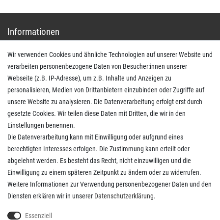
Informationen
Wir verwenden Cookies und ähnliche Technologien auf unserer Website und
Impressum
verarbeiten personenbezogene Daten von Besucher:innen unserer
AGB
Webseite (z.B. IP-Adresse), um z.B. Inhalte und Anzeigen zu
Daten­schutz­erklärung
personalisieren, Medien von Drittanbietern einzubinden oder Zugriffe auf
Widerrufs­recht
unsere Website zu analysieren. Die Datenverarbeitung erfolgt erst durch
Kaufvertrag widerrufen
gesetzte Cookies. Wir teilen diese Daten mit Dritten, die wir in den
Einstellungen benennen.
Die Datenverarbeitung kann mit Einwilligung oder aufgrund eines
Kunden Service
berechtigten Interesses erfolgen. Die Zustimmung kann erteilt oder
abgelehnt werden. Es besteht das Recht, nicht einzuwilligen und die
Anmelden
Einwilligung zu einem späteren Zeitpunkt zu ändern oder zu widerrufen.
Registrieren
Weitere Informationen zur Verwendung personenbezogener Daten und den
Zahlungsarten
Diensten erklären wir in unserer
Daten­schutz­erklärung
.
Versandkosten
Kontakt
Essenziell