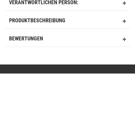
VERANTWORTLICHEN PERSON:
PRODUKTBESCHREIBUNG
BEWERTUNGEN
Kontakt
shop@basit-shop.com
+49 (0) 36923-80235
Mo.-Do. von 9.00 bis 15.30 Uhr - Fr. von 9.00 bis 13.00 Uhr
Anrufe aus dem dt. Festnetz zum Ortstarif, Preise aus dem Mobilfunknetz ggf. abweichend
(abhängig vom Provider).