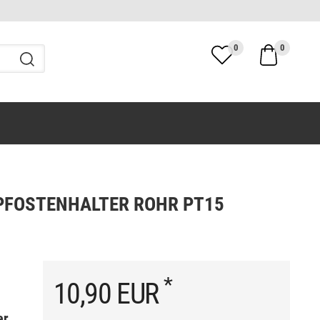
0
0
PFOSTENHALTER ROHR PT15
*
10,90 EUR
er