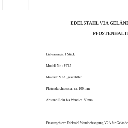
EDELSTAHL V2A GELÄ
PFOSTENHALTE
Liefermenge: 1 Stück
Modell-Nr. : PT15
Material: V2A, geschliffen
Plattendurchmesser: ca. 100 mm
Abstand Rohr bis Wand ca. 50mm
Einsatzgebiete:
Edelstahl Wandbefestigung V2A für Geländ