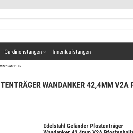
Gardinenstangen
Innenlaufstangen
halter Rohr PT15
STENTRÄGER WANDANKER 42,4MM V2A 
Gardinenstangenzubehör
Edelstahl Geländer Pfostenträger
täbe
Wandanker 42,4mm V2A Pfostenhalt