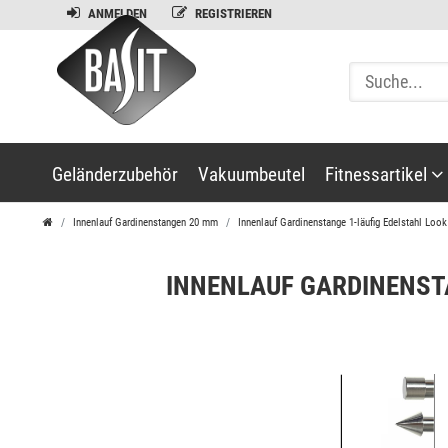
ANMELDEN
REGISTRIEREN
Geländerzubehör
Vakuumbeutel
Fitnessartikel
Innenlauf Gardinenstangen 20 mm
Innenlauf Gardinenstange 1-läufig Edelstahl L
INNENLAUF GARDINENST
Balance
Kreisel
Schwungs