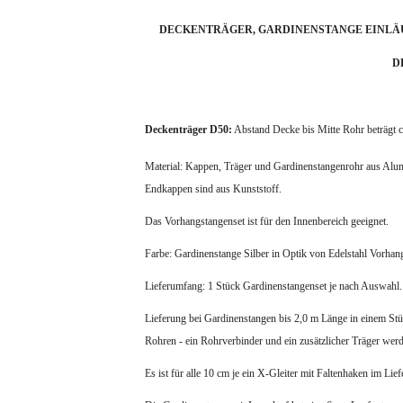
DECKENTRÄGER, GARDINENSTANGE EINLÄU
D
Deckenträger D50:
Abstand Decke bis Mitte Rohr beträgt ca
Material: Kappen, Träger und Gardinenstangenrohr aus Alumi
Endkappen sind aus Kunststoff.
Das Vorhangstangenset ist für den Innenbereich geeignet.
Farbe: Gardinenstange Silber in Optik von Edelstahl Vorhan
Lieferumfang: 1 Stück Gardinenstangenset je nach Auswahl.
Lieferung bei Gardinenstangen bis 2,0 m Länge in einem Stüc
Rohren - ein Rohrverbinder und ein zusätzlicher Träger werde
Es ist für alle 10 cm je ein X-Gleiter mit Faltenhaken im Lie