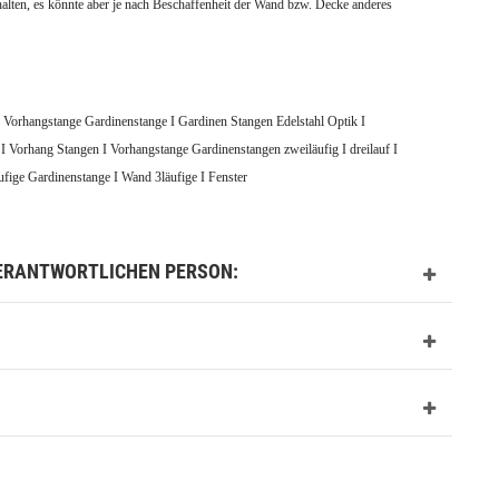
halten, es könnte aber je nach Beschaffenheit der Wand bzw. Decke anderes
 Vorhangstange Gardinenstange I Gardinen Stangen Edelstahl Optik I
 I Vorhang Stangen I V
orhangstange Gardinenstangen zweiläufig I dreilauf I
äufige Gardinenstange I Wand 3läufige I Fenster
VERANTWORTLICHEN PERSON: