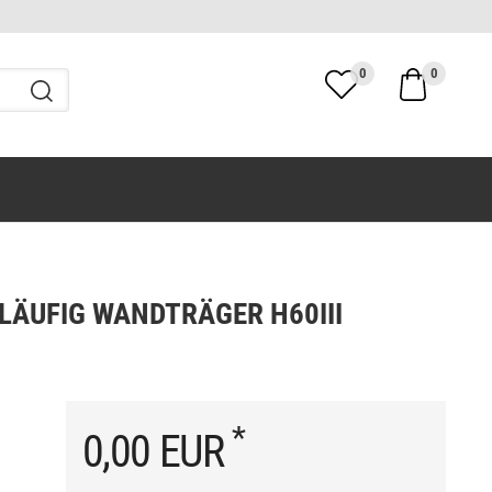
0
0
LÄUFIG WANDTRÄGER H60III
*
0,00 EUR