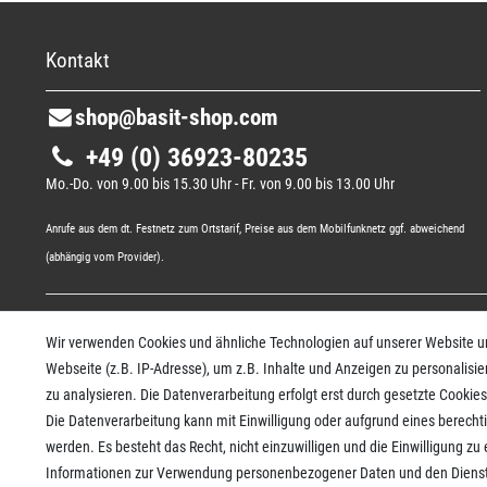
Kontakt
shop@basit-shop.com
+49 (0) 36923-80235
Mo.-Do. von 9.00 bis 15.30 Uhr - Fr. von 9.00 bis 13.00 Uhr
Anrufe aus dem dt. Festnetz zum Ortstarif, Preise aus dem Mobilfunknetz ggf. abweichend
(abhängig vom Provider).
Wir verwenden Cookies und ähnliche Technologien auf unserer Website 
Webseite (z.B. IP-Adresse), um z.B. Inhalte und Anzeigen zu personalisie
zu analysieren. Die Datenverarbeitung erfolgt erst durch gesetzte Cookies.
* Alle Preise verstehen sich inkl. gesetzl. MwSt. und
Versandkosten
/
Die Datenverarbeitung kann mit Einwilligung oder aufgrund eines berecht
© copyright 2026 Basitshop / Realisation
colornativ/
werden. Es besteht das Recht, nicht einzuwilligen und die Einwilligung z
Informationen zur Verwendung personenbezogener Daten und den Dienste