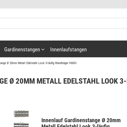
Gardinenstangen
Innenlaufstangen
tange Ø 20mm Metall Edelstahl Look 3-läufig Wandträger H60III
E Ø 20MM METALL EDELSTAHL LOOK 3-
Gardinenstangenzubehör
Innenlauf Gardinenstange Ø 20mm
täbe
Metall Edelstahl Look 3-läufig