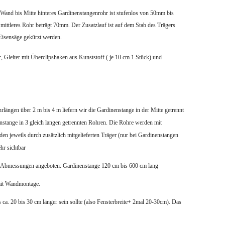
Wand bis Mitte hinteres Gardinenstangenrohr ist stufenlos von 50mm bis
 mittleres Rohr beträgt 70mm.
Der Zusatzlauf ist auf dem Stab des Trägers
 Eisensäge gekürzt werden.
, Gleiter mit Überclipshaken aus Kunststoff ( je 10 cm 1 Stück) und
rlängen über 2 m bis 4 m liefern wir die Gardinenstange in der Mitte getrennt
enstange in 3 gleich langen getrennten Rohren. Die Rohre werden mit
en jeweils durch zusätzlich mitgelieferten Träger (nur bei Gardinenstangen
hr sichtbar
n Abmessungen angeboten: Gardinenstange 120 cm bis 600 cm lang
 mit Wandmontage.
s ca. 20 bis 30 cm länger sein sollte (also Fensterbreite+ 2mal 20-30cm). Das