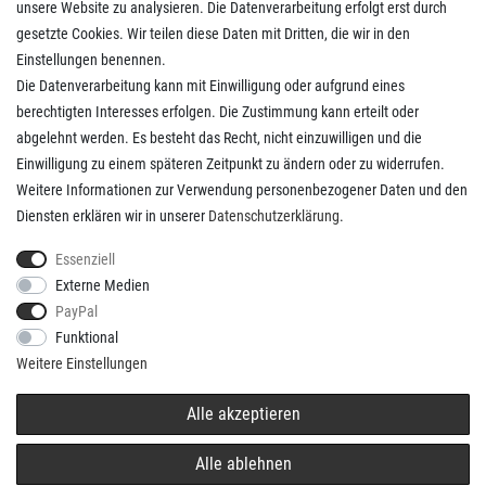
unsere Website zu analysieren. Die Datenverarbeitung erfolgt erst durch
Kaufvertrag widerrufen
gesetzte Cookies. Wir teilen diese Daten mit Dritten, die wir in den
Einstellungen benennen.
Die Datenverarbeitung kann mit Einwilligung oder aufgrund eines
Kunden Service
berechtigten Interesses erfolgen. Die Zustimmung kann erteilt oder
abgelehnt werden. Es besteht das Recht, nicht einzuwilligen und die
Anmelden
Einwilligung zu einem späteren Zeitpunkt zu ändern oder zu widerrufen.
Registrieren
Weitere Informationen zur Verwendung personenbezogener Daten und den
Zahlungsarten
Diensten erklären wir in unserer
Daten­schutz­erklärung
.
Versandkosten
Kontakt
Essenziell
Externe Medien
PayPal
Funktional
Weitere Einstellungen
* Alle Preise verstehen sich inkl. gesetzl. MwSt. und
Versandkosten
/
Alle akzeptieren
© copyright 2026 Basitshop / Realisation
colornativ/
Alle ablehnen