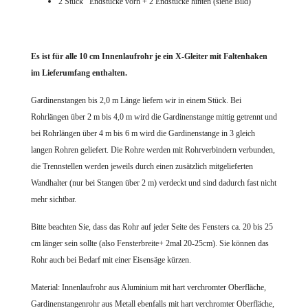
2 Stück Endstücke vorn + 2 Endstücke hinten (siehe Bild)
Es ist für alle 10 cm Innenlaufrohr je ein X-Gleiter mit Faltenhaken
im Lieferumfang enthalten.
Gardinenstangen bis 2,0 m Länge liefern wir in einem Stück. Bei
Rohrlängen über 2 m bis 4,0 m wird die Gardinenstange mittig getrennt und
bei Rohrlängen über 4 m bis 6 m wird die Gardinenstange in 3 gleich
langen Rohren geliefert. Die Rohre werden mit Rohrverbindern verbunden,
die Trennstellen werden jeweils durch einen zusätzlich mitgelieferten
Wandhalter (nur bei Stangen über 2 m) verdeckt und sind dadurch fast nicht
mehr sichtbar.
Bitte beachten Sie, dass das Rohr auf jeder Seite des Fensters ca. 20 bis 25
cm länger sein sollte (also Fensterbreite+ 2mal 20-25cm). Sie können das
Rohr auch bei Bedarf mit einer Eisensäge kürzen.
Material: Innenlaufrohr aus Aluminium mit hart verchromter Oberfläche,
Gardinenstangenrohr aus Metall ebenfalls mit hart verchromter Oberfläche,