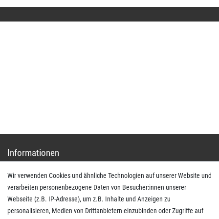
Kontakt
shop@basit-shop.com
+49 (0) 36923-80235
Mo.-Do. von 9.00 bis 15.30 Uhr - Fr. von 9.00 bis 13.00 Uhr
Anrufe aus dem dt. Festnetz zum Ortstarif, Preise aus dem Mobilfunknetz ggf. abweichend
(abhängig vom Provider).
Informationen
Wir verwenden Cookies und ähnliche Technologien auf unserer Website und
Impressum
verarbeiten personenbezogene Daten von Besucher:innen unserer
AGB
Webseite (z.B. IP-Adresse), um z.B. Inhalte und Anzeigen zu
Daten­schutz­erklärung
personalisieren, Medien von Drittanbietern einzubinden oder Zugriffe auf
Widerrufs­recht