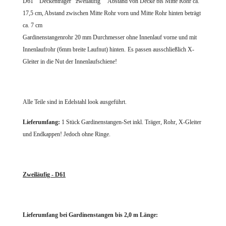
D61 Deckenträger zweiläufig Abstand von Decke bis Mitte Rohr ca.
17,5 cm, Abstand zwischen Mitte Rohr vorn und Mitte Rohr hinten beträgt
ca. 7 cm
Gardinenstangenrohr 20 mm Durchmes
ser ohne Innenlauf vorne und mit
Innenlaufrohr (6mm breite Laufnut) hinten.
Es passen ausschließlich X-
Gleiter in die Nut der Innenlaufschiene!
Alle Teile sind in Edelstahl look ausgeführt.
Lieferumfang:
1 Stück Gardinenstangen-Set
inkl. Träger, Rohr, X-Gleiter
und Endkappen! Jedoch ohne Ringe.
Zweiläufig - D61
Lieferumfang bei Gardinenstangen bis 2,0 m Länge: