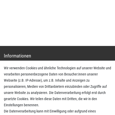
shop@basit-shop.com
+49 (0) 36923-80235
Mo.-Do. von 9.00 bis 15.30 Uhr - Fr. von 9.00 bis 13.00 Uhr
Anrufe aus dem dt. Festnetz zum Ortstarif, Preise aus dem Mobilfunknetz ggf. abweichend
(abhängig vom Provider).
Informationen
Wir verwenden Cookies und ähnliche Technologien auf unserer Website und
Impressum
verarbeiten personenbezogene Daten von Besucher:innen unserer
AGB
Webseite (z.B. IP-Adresse), um z.B. Inhalte und Anzeigen zu
Daten­schutz­erklärung
personalisieren, Medien von Drittanbietern einzubinden oder Zugriffe auf
Widerrufs­recht
unsere Website zu analysieren. Die Datenverarbeitung erfolgt erst durch
Kaufvertrag widerrufen
gesetzte Cookies. Wir teilen diese Daten mit Dritten, die wir in den
Einstellungen benennen.
Die Datenverarbeitung kann mit Einwilligung oder aufgrund eines
Kunden Service